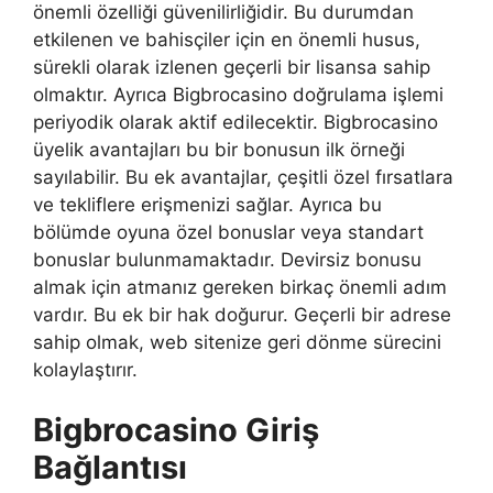
önemli özelliği güvenilirliğidir. Bu durumdan
etkilenen ve bahisçiler için en önemli husus,
sürekli olarak izlenen geçerli bir lisansa sahip
olmaktır. Ayrıca Bigbrocasino doğrulama işlemi
periyodik olarak aktif edilecektir. Bigbrocasino
üyelik avantajları bu bir bonusun ilk örneği
sayılabilir. Bu ek avantajlar, çeşitli özel fırsatlara
ve tekliflere erişmenizi sağlar. Ayrıca bu
bölümde oyuna özel bonuslar veya standart
bonuslar bulunmamaktadır. Devirsiz bonusu
almak için atmanız gereken birkaç önemli adım
vardır. Bu ek bir hak doğurur. Geçerli bir adrese
sahip olmak, web sitenize geri dönme sürecini
kolaylaştırır.
Bigbrocasino Giriş
Bağlantısı