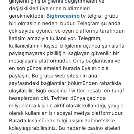
girişlerin giriş bilgilerini değiştirmeleri ve
değişiklikleri üyelerine bildirmeleri
gerekmektedir.
Bigbrocasino tv
telgraf grubu
biri olmasının nedeni budur. Telegram şu anda
çok sayıda oyuncu ve oyun platformu tarafından
iletişim amacıyla kullanılıyor. Telegram,
kullanıcılarının kişisel bilgilerini üçüncü şahıslarla
paylaşmayarak gizliliğini sağlayan güvenilir bir
mesajlaşma platformudur. Giriş bağlantısını ve
en son güncellemeleri burada üyelerinizle
paylaşın. Bu gruba web sitesinin ana
sayfasındaki bağlantılar bölümünden rahatlıkla
ulaşılabilir. Bigbrocasino Twitter hesabı en tuhaf
hesaplardan biri. Twitter, dünya çapında
milyonlarca kişinin aktif olarak kullandığı, yaygın
olarak kullanılan bir sosyal medya platformudur.
Burada kısa sürede bilgi akışını zahmetsizce
kolaylaştırabilirsiniz. Bu nedenle casino siteleri