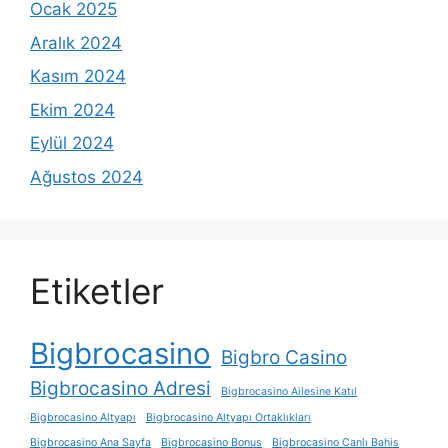
Ocak 2025
Aralık 2024
Kasım 2024
Ekim 2024
Eylül 2024
Ağustos 2024
Etiketler
Bigbrocasino
Bigbro Casino
Bigbrocasino Adresi
Bigbrocasino Ailesine Katıl
Bigbrocasino Altyapı
Bigbrocasino Altyapı Ortaklıkları
Bigbrocasino Ana Sayfa
Bigbrocasino Bonus
Bigbrocasino Canlı Bahis