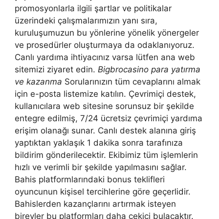
promosyonlarla ilgili şartlar ve politikalar
üzerindeki çalışmalarımızın yanı sıra,
kuruluşumuzun bu yönlerine yönelik yönergeler
ve prosedürler oluşturmaya da odaklanıyoruz.
Canlı yardıma ihtiyacınız varsa lütfen ana web
sitemizi ziyaret edin.
Bigbrocasino para yatırma
ve kazanma
Sorularınızın tüm cevaplarını almak
için e-posta listemize katılın. Çevrimiçi destek,
kullanıcılara web sitesine sorunsuz bir şekilde
entegre edilmiş, 7/24 ücretsiz çevrimiçi yardıma
erişim olanağı sunar. Canlı destek alanına giriş
yaptıktan yaklaşık 1 dakika sonra tarafınıza
bildirim gönderilecektir. Ekibimiz tüm işlemlerin
hızlı ve verimli bir şekilde yapılmasını sağlar.
Bahis platformlarındaki bonus teklifleri
oyuncunun kişisel tercihlerine göre geçerlidir.
Bahislerden kazançlarını artırmak isteyen
bireyler bu platformları daha çekici bulacaktır.