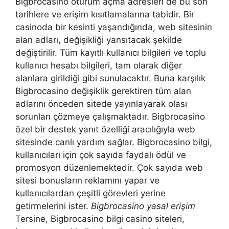
Bigbrocasino oturum açma adresleri de bu son
tarihlere ve erişim kısıtlamalarına tabidir. Bir
casinoda bir kesinti yaşandığında, web sitesinin
alan adları, değişikliği yansıtacak şekilde
değiştirilir. Tüm kayıtlı kullanıcı bilgileri ve toplu
kullanıcı hesabı bilgileri, tam olarak diğer
alanlara girildiği gibi sunulacaktır. Buna karşılık
Bigbrocasino değişiklik gerektiren tüm alan
adlarını önceden sitede yayınlayarak olası
sorunları çözmeye çalışmaktadır. Bigbrocasino
özel bir destek yanıt özelliği aracılığıyla web
sitesinde canlı yardım sağlar. Bigbrocasino bilgi,
kullanıcıları için çok sayıda faydalı ödül ve
promosyon düzenlemektedir. Çok sayıda web
sitesi bonusların reklamını yapar ve
kullanıcılardan çeşitli görevleri yerine
getirmelerini ister.
Bigbrocasino yasal erişim
Tersine, Bigbrocasino bilgi casino siteleri,