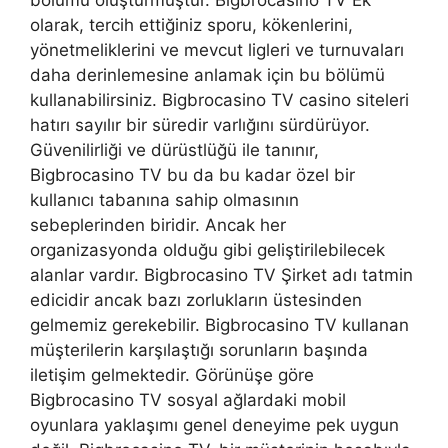
bölümü oluşturmuştur. Bigbrocasino TV Ek
olarak, tercih ettiğiniz sporu, kökenlerini,
yönetmeliklerini ve mevcut ligleri ve turnuvaları
daha derinlemesine anlamak için bu bölümü
kullanabilirsiniz. Bigbrocasino TV casino siteleri
hatırı sayılır bir süredir varlığını sürdürüyor.
Güvenilirliği ve dürüstlüğü ile tanınır,
Bigbrocasino TV bu da bu kadar özel bir
kullanıcı tabanına sahip olmasının
sebeplerinden biridir. Ancak her
organizasyonda olduğu gibi geliştirilebilecek
alanlar vardır. Bigbrocasino TV Şirket adı tatmin
edicidir ancak bazı zorlukların üstesinden
gelmemiz gerekebilir. Bigbrocasino TV kullanan
müşterilerin karşılaştığı sorunların başında
iletişim gelmektedir. Görünüşe göre
Bigbrocasino TV sosyal ağlardaki mobil
oyunlara yaklaşımı genel deneyime pek uygun