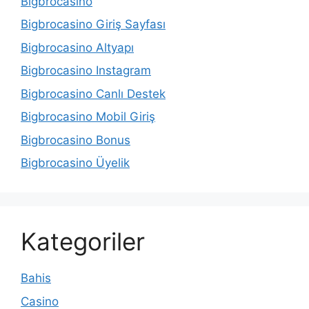
Bigbrocasino
Bigbrocasino Giriş Sayfası
Bigbrocasino Altyapı
Bigbrocasino Instagram
Bigbrocasino Canlı Destek
Bigbrocasino Mobil Giriş
Bigbrocasino Bonus
Bigbrocasino Üyelik
Kategoriler
Bahis
Casino