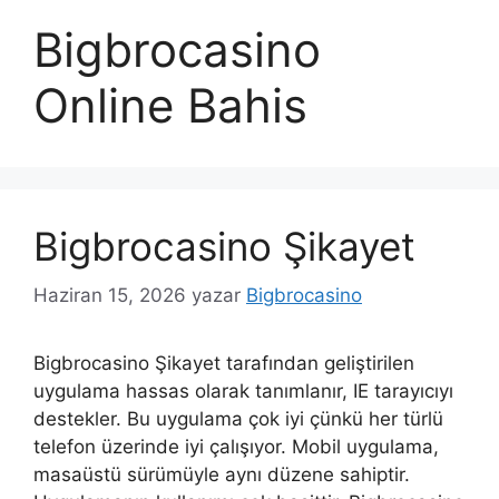
Bigbrocasino
Online Bahis
Bigbrocasino Şikayet
Haziran 15, 2026
yazar
Bigbrocasino
Bigbrocasino Şikayet tarafından geliştirilen
uygulama hassas olarak tanımlanır, IE tarayıcıyı
destekler. Bu uygulama çok iyi çünkü her türlü
telefon üzerinde iyi çalışıyor. Mobil uygulama,
masaüstü sürümüyle aynı düzene sahiptir.