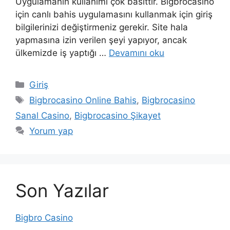
Uygulamanın kullanımı çok basittir. Bigbrocasino
için canlı bahis uygulamasını kullanmak için giriş
bilgilerinizi değiştirmeniz gerekir. Site hala
yapmasına izin verilen şeyi yapıyor, ancak
ülkemizde iş yaptığı …
Devamını oku
Kategoriler
Giriş
Etiketler
Bigbrocasino Online Bahis
,
Bigbrocasino
Sanal Casino
,
Bigbrocasino Şikayet
Yorum yap
Son Yazılar
Bigbro Casino