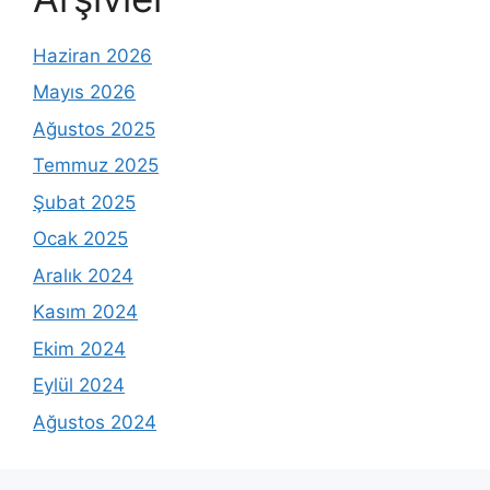
Haziran 2026
Mayıs 2026
Ağustos 2025
Temmuz 2025
Şubat 2025
Ocak 2025
Aralık 2024
Kasım 2024
Ekim 2024
Eylül 2024
Ağustos 2024