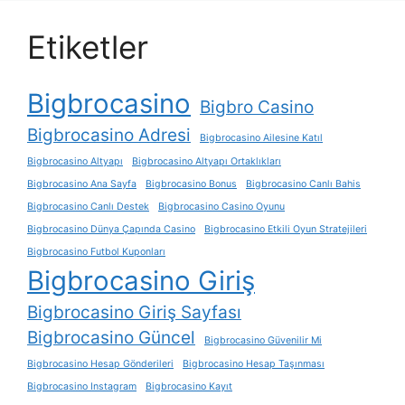
Etiketler
Bigbrocasino
Bigbro Casino
Bigbrocasino Adresi
Bigbrocasino Ailesine Katıl
Bigbrocasino Altyapı
Bigbrocasino Altyapı Ortaklıkları
Bigbrocasino Ana Sayfa
Bigbrocasino Bonus
Bigbrocasino Canlı Bahis
Bigbrocasino Canlı Destek
Bigbrocasino Casino Oyunu
Bigbrocasino Dünya Çapında Casino
Bigbrocasino Etkili Oyun Stratejileri
Bigbrocasino Futbol Kuponları
Bigbrocasino Giriş
Bigbrocasino Giriş Sayfası
Bigbrocasino Güncel
Bigbrocasino Güvenilir Mi
Bigbrocasino Hesap Gönderileri
Bigbrocasino Hesap Taşınması
Bigbrocasino Instagram
Bigbrocasino Kayıt