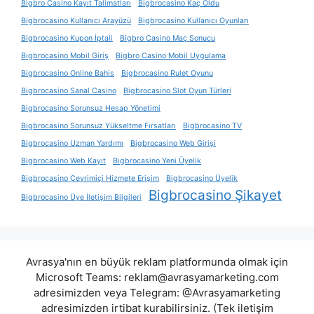
Bigbro Casino Kayıt Talimatları
Bigbrocasino Kaç Oldu
Bigbrocasino Kullanıcı Arayüzü
Bigbrocasino Kullanıcı Oyunları
Bigbrocasino Kupon İptali
Bigbro Casino Maç Sonucu
Bigbrocasino Mobil Giriş
Bigbro Casino Mobil Uygulama
Bigbrocasino Online Bahis
Bigbrocasino Rulet Oyunu
Bigbrocasino Sanal Casino
Bigbrocasino Slot Oyun Türleri
Bigbrocasino Sorunsuz Hesap Yönetimi
Bigbrocasino Sorunsuz Yükseltme Fırsatları
Bigbrocasino TV
Bigbrocasino Uzman Yardımı
Bigbrocasino Web Girişi
Bigbrocasino Web Kayıt
Bigbrocasino Yeni Üyelik
Bigbrocasino Çevrimiçi Hizmete Erişim
Bigbrocasino Üyelik
Bigbrocasino Şikayet
Bigbrocasino Üye İletişim Bilgileri
Avrasya'nın en büyük reklam platformunda olmak için
Microsoft Teams:
reklam@avrasyamarketing.com
adresimizden veya Telegram: @Avrasyamarketing
adresimizden irtibat kurabilirsiniz. (Tek iletişim