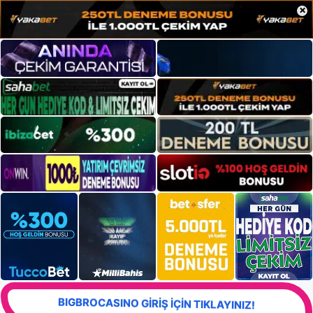
×
BIGBROCASINO GİRİŞ İÇİN TIKLAYINIZ!