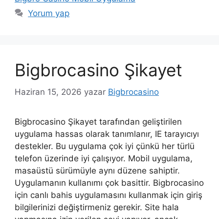
Yorum yap
Bigbrocasino Şikayet
Haziran 15, 2026
yazar
Bigbrocasino
Bigbrocasino Şikayet tarafından geliştirilen
uygulama hassas olarak tanımlanır, IE tarayıcıyı
destekler. Bu uygulama çok iyi çünkü her türlü
telefon üzerinde iyi çalışıyor. Mobil uygulama,
masaüstü sürümüyle aynı düzene sahiptir.
Uygulamanın kullanımı çok basittir. Bigbrocasino
için canlı bahis uygulamasını kullanmak için giriş
bilgilerinizi değiştirmeniz gerekir. Site hala