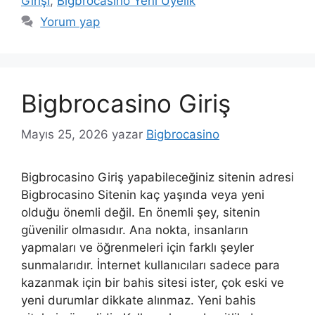
Girişi
,
Bigbrocasino Yeni Üyelik
Yorum yap
Bigbrocasino Giriş
Mayıs 25, 2026
yazar
Bigbrocasino
Bigbrocasino Giriş yapabileceğiniz sitenin adresi
Bigbrocasino Sitenin kaç yaşında veya yeni
olduğu önemli değil. En önemli şey, sitenin
güvenilir olmasıdır. Ana nokta, insanların
yapmaları ve öğrenmeleri için farklı şeyler
sunmalarıdır. İnternet kullanıcıları sadece para
kazanmak için bir bahis sitesi ister, çok eski ve
yeni durumlar dikkate alınmaz. Yeni bahis