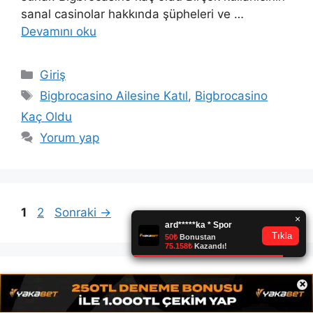
sanal casinolar hakkında şüpheleri ve …
Devamını oku
Kategoriler
Giriş
Etiketler
Bigbrocasino Ailesine Katıl
,
Bigbrocasino
Kaç Oldu
Yorum yap
Sayfa
Sayfa
1
2
Sonraki
→
×
Son Yazılar