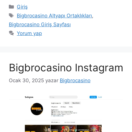
Kategoriler
Giriş
Etiketler
Bigbrocasino Altyapı Ortaklıkları
,
Bigbrocasino Giriş Sayfası
Yorum yap
Bigbrocasino Instagram
Ocak 30, 2025
yazar
Bigbrocasino