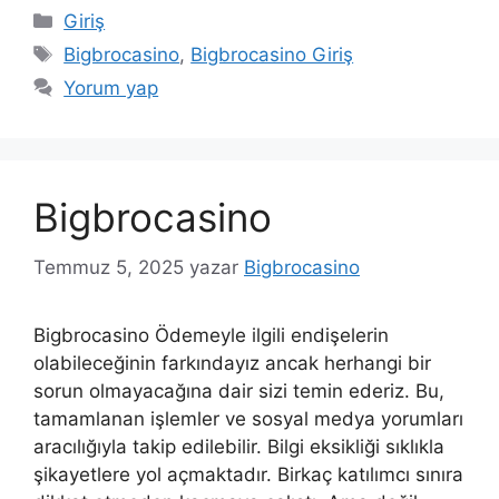
Kategoriler
Giriş
Etiketler
Bigbrocasino
,
Bigbrocasino Giriş
Yorum yap
Bigbrocasino
Temmuz 5, 2025
yazar
Bigbrocasino
Bigbrocasino Ödemeyle ilgili endişelerin
olabileceğinin farkındayız ancak herhangi bir
sorun olmayacağına dair sizi temin ederiz. Bu,
tamamlanan işlemler ve sosyal medya yorumları
aracılığıyla takip edilebilir. Bilgi eksikliği sıklıkla
şikayetlere yol açmaktadır. Birkaç katılımcı sınıra