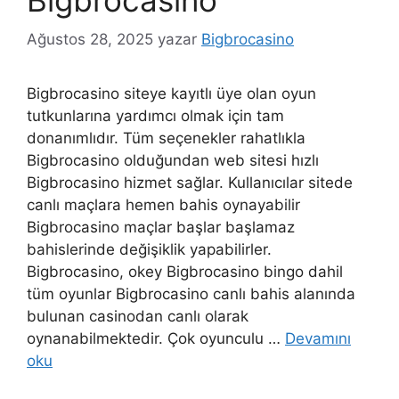
Ağustos 28, 2025
yazar
Bigbrocasino
Bigbrocasino siteye kayıtlı üye olan oyun
tutkunlarına yardımcı olmak için tam
donanımlıdır. Tüm seçenekler rahatlıkla
Bigbrocasino olduğundan web sitesi hızlı
Bigbrocasino hizmet sağlar. Kullanıcılar sitede
canlı maçlara hemen bahis oynayabilir
Bigbrocasino maçlar başlar başlamaz
bahislerinde değişiklik yapabilirler.
Bigbrocasino, okey Bigbrocasino bingo dahil
tüm oyunlar Bigbrocasino canlı bahis alanında
bulunan casinodan canlı olarak
oynanabilmektedir. Çok oyunculu …
Devamını
oku