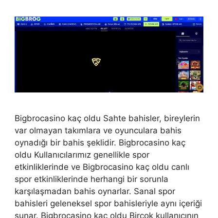
Bigbrocasino kaç oldu Sahte bahisler, bireylerin
var olmayan takımlara ve oyunculara bahis
oynadığı bir bahis şeklidir. Bigbrocasino kaç
oldu Kullanıcılarımız genellikle spor
etkinliklerinde ve Bigbrocasino kaç oldu canlı
spor etkinliklerinde herhangi bir sorunla
karşılaşmadan bahis oynarlar. Sanal spor
bahisleri geleneksel spor bahisleriyle aynı içeriği
sunar. Bigbrocasino kaç oldu Birçok kullanıcının