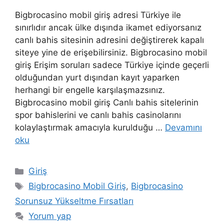
Bigbrocasino mobil giriş adresi Türkiye ile
sınırlıdır ancak ülke dışında ikamet ediyorsanız
canlı bahis sitesinin adresini değiştirerek kapalı
siteye yine de erişebilirsiniz. Bigbrocasino mobil
giriş Erişim soruları sadece Türkiye içinde geçerli
olduğundan yurt dışından kayıt yaparken
herhangi bir engelle karşılaşmazsınız.
Bigbrocasino mobil giriş Canlı bahis sitelerinin
spor bahislerini ve canlı bahis casinolarını
kolaylaştırmak amacıyla kurulduğu …
Devamını
oku
Kategoriler
Giriş
Etiketler
Bigbrocasino Mobil Giriş
,
Bigbrocasino
Sorunsuz Yükseltme Fırsatları
Yorum yap