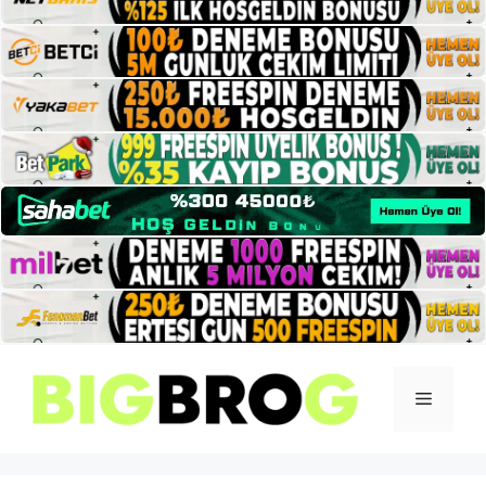
İçeriğe
atla
Menü