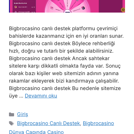
Bigbrocasino canlı destek platformu çevrimiçi
bahislerde kazanmanız için en iyi oranları sunar.
Bigbrocasino canlı destek Böylece rehberliği
hızlı, doğru ve tutarlı bir şekilde alabilirsiniz.
Bigbrocasino canlı destek Ancak sahtekar
sitelere karşı dikkatli olmakta fayda var. Sonuç
olarak bazı kişiler web sitemizin adının yanına
rakamlar ekleyerek bizi kandırmaya çalışabilir.
Bigbrocasino canlı destek Bu nedenle sitemize
üye …
Devamını oku
Kategoriler
Giriş
Etiketler
Bigbrocasino Canlı Destek
,
Bigbrocasino
Dünya Çapında Casino