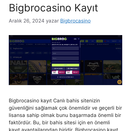
Bigbrocasino Kayıt
Aralık 26, 2024
yazar
Bigbrocasino
Bigbrocasino kayıt Canlı bahis sitenizin
güvenliğini sağlamak çok önemlidir ve geçerli bir
lisansa sahip olmak bunu başarmada önemli bir
faktördür. Bu, bir bahis sitesi için en önemli
kayıt avantajlarından biridir. Bigbrocasino kayıt