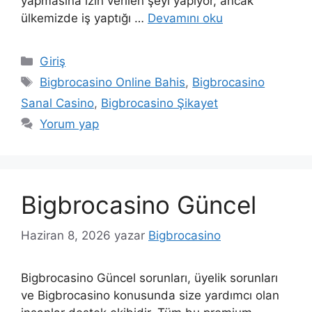
yapmasına izin verilen şeyi yapıyor, ancak
ülkemizde iş yaptığı …
Devamını oku
Kategoriler
Giriş
Etiketler
Bigbrocasino Online Bahis
,
Bigbrocasino
Sanal Casino
,
Bigbrocasino Şikayet
Yorum yap
Bigbrocasino Güncel
Haziran 8, 2026
yazar
Bigbrocasino
Bigbrocasino Güncel sorunları, üyelik sorunları
ve Bigbrocasino konusunda size yardımcı olan