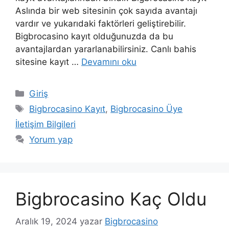
Aslında bir web sitesinin çok sayıda avantajı
vardır ve yukarıdaki faktörleri geliştirebilir.
Bigbrocasino kayıt olduğunuzda da bu
avantajlardan yararlanabilirsiniz. Canlı bahis
sitesine kayıt …
Devamını oku
Kategoriler
Giriş
Etiketler
Bigbrocasino Kayıt
,
Bigbrocasino Üye
İletişim Bilgileri
Yorum yap
Bigbrocasino Kaç Oldu
Aralık 19, 2024
yazar
Bigbrocasino