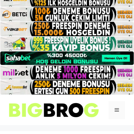
İçeriğe
atla
Menü