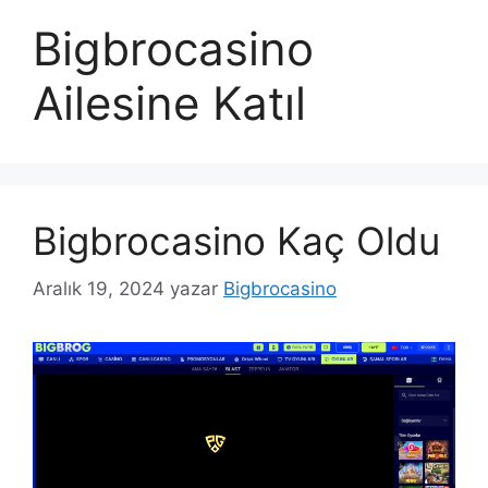
Bigbrocasino
Ailesine Katıl
Bigbrocasino Kaç Oldu
Aralık 19, 2024
yazar
Bigbrocasino