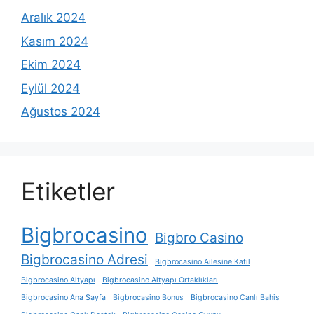
Aralık 2024
Kasım 2024
Ekim 2024
Eylül 2024
Ağustos 2024
Etiketler
Bigbrocasino
Bigbro Casino
Bigbrocasino Adresi
Bigbrocasino Ailesine Katıl
Bigbrocasino Altyapı
Bigbrocasino Altyapı Ortaklıkları
Bigbrocasino Ana Sayfa
Bigbrocasino Bonus
Bigbrocasino Canlı Bahis