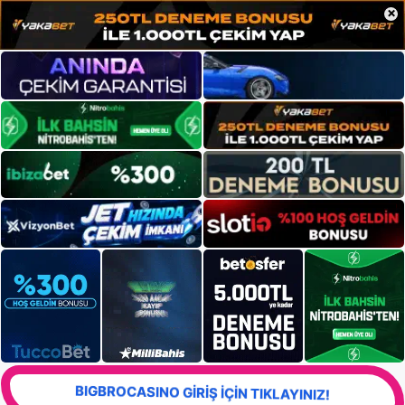
×
BIGBROCASINO GİRİŞ İÇİN TIKLAYINIZ!