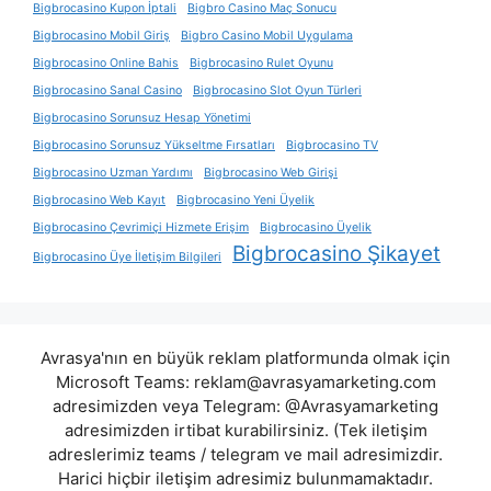
Bigbrocasino Kupon İptali
Bigbro Casino Maç Sonucu
Bigbrocasino Mobil Giriş
Bigbro Casino Mobil Uygulama
Bigbrocasino Online Bahis
Bigbrocasino Rulet Oyunu
Bigbrocasino Sanal Casino
Bigbrocasino Slot Oyun Türleri
Bigbrocasino Sorunsuz Hesap Yönetimi
Bigbrocasino Sorunsuz Yükseltme Fırsatları
Bigbrocasino TV
Bigbrocasino Uzman Yardımı
Bigbrocasino Web Girişi
Bigbrocasino Web Kayıt
Bigbrocasino Yeni Üyelik
Bigbrocasino Çevrimiçi Hizmete Erişim
Bigbrocasino Üyelik
Bigbrocasino Şikayet
Bigbrocasino Üye İletişim Bilgileri
Avrasya'nın en büyük reklam platformunda olmak için
Microsoft Teams:
reklam@avrasyamarketing.com
adresimizden veya Telegram: @Avrasyamarketing
adresimizden irtibat kurabilirsiniz. (Tek iletişim
adreslerimiz teams / telegram ve mail adresimizdir.
Harici hiçbir iletişim adresimiz bulunmamaktadır.