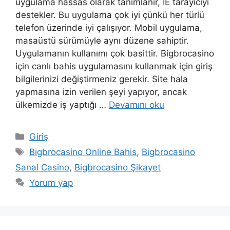
uygulama hassas olarak tanımlanır, IE tarayıcıyı
destekler. Bu uygulama çok iyi çünkü her türlü
telefon üzerinde iyi çalışıyor. Mobil uygulama,
masaüstü sürümüyle aynı düzene sahiptir.
Uygulamanın kullanımı çok basittir. Bigbrocasino
için canlı bahis uygulamasını kullanmak için giriş
bilgilerinizi değiştirmeniz gerekir. Site hala
yapmasına izin verilen şeyi yapıyor, ancak
ülkemizde iş yaptığı …
Devamını oku
Kategoriler
Giriş
Etiketler
Bigbrocasino Online Bahis
,
Bigbrocasino
Sanal Casino
,
Bigbrocasino Şikayet
Yorum yap