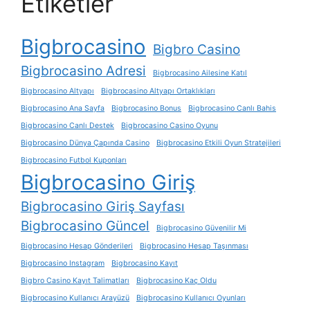
Etiketler
Bigbrocasino
Bigbro Casino
Bigbrocasino Adresi
Bigbrocasino Ailesine Katıl
Bigbrocasino Altyapı
Bigbrocasino Altyapı Ortaklıkları
Bigbrocasino Ana Sayfa
Bigbrocasino Bonus
Bigbrocasino Canlı Bahis
Bigbrocasino Canlı Destek
Bigbrocasino Casino Oyunu
Bigbrocasino Dünya Çapında Casino
Bigbrocasino Etkili Oyun Stratejileri
Bigbrocasino Futbol Kuponları
Bigbrocasino Giriş
Bigbrocasino Giriş Sayfası
Bigbrocasino Güncel
Bigbrocasino Güvenilir Mi
Bigbrocasino Hesap Gönderileri
Bigbrocasino Hesap Taşınması
Bigbrocasino Instagram
Bigbrocasino Kayıt
Bigbro Casino Kayıt Talimatları
Bigbrocasino Kaç Oldu
Bigbrocasino Kullanıcı Arayüzü
Bigbrocasino Kullanıcı Oyunları