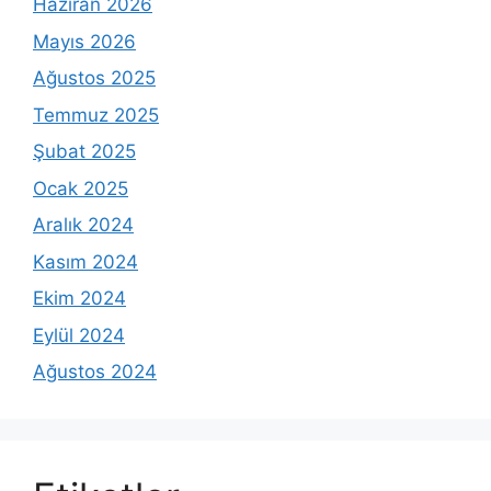
Haziran 2026
Mayıs 2026
Ağustos 2025
Temmuz 2025
Şubat 2025
Ocak 2025
Aralık 2024
Kasım 2024
Ekim 2024
Eylül 2024
Ağustos 2024