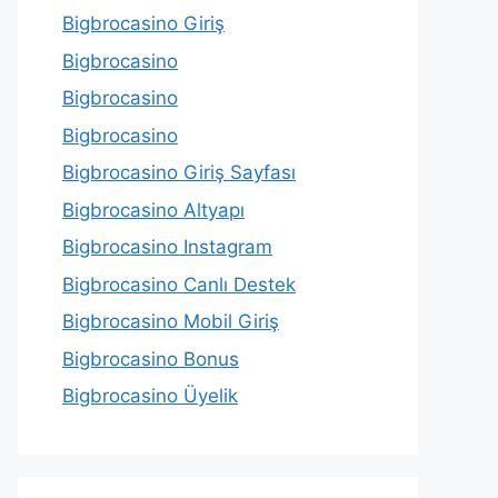
Bigbrocasino Giriş
Bigbrocasino
Bigbrocasino
Bigbrocasino
Bigbrocasino Giriş Sayfası
Bigbrocasino Altyapı
Bigbrocasino Instagram
Bigbrocasino Canlı Destek
Bigbrocasino Mobil Giriş
Bigbrocasino Bonus
Bigbrocasino Üyelik