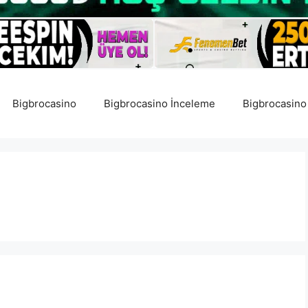
Bigbrocasino
Bigbrocasino İnceleme
Bigbrocasino 