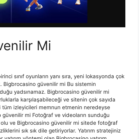
enilir Mi
rinci sınıf oyunların yanı sıra, yeni lokasyonda çok
. Bigbrocasino güvenilir mi Bu sistemin
olduğu yadsınamaz. Bigbrocasino güvenilir mi
rluklarla karşılaşabileceği ve sitenin çok sayıda
ki tüm izleyicileri memnun etmenin neredeyse
o güvenilir mi Fotoğraf ve videoların sunduğu
dolu ve Bigbrocasino güvenilir mi sitede fotoğraf
erini sık sık dile getiriyorlar. Yatırım stratejiniz
r yatırım yöntemi olan Bigbrocasino yatırım