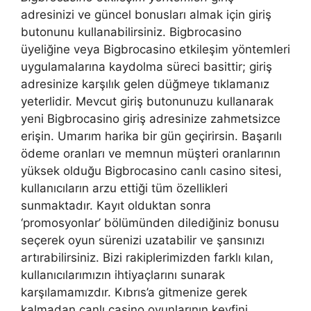
adresinizi ve güncel bonusları almak için giriş
butonunu kullanabilirsiniz. Bigbrocasino
üyeliğine veya Bigbrocasino etkileşim yöntemleri
uygulamalarına kaydolma süreci basittir; giriş
adresinize karşılık gelen düğmeye tıklamanız
yeterlidir. Mevcut giriş butonunuzu kullanarak
yeni Bigbrocasino giriş adresinize zahmetsizce
erişin. Umarım harika bir gün geçirirsin. Başarılı
ödeme oranları ve memnun müşteri oranlarının
yüksek olduğu Bigbrocasino canlı casino sitesi,
kullanıcıların arzu ettiği tüm özellikleri
sunmaktadır. Kayıt olduktan sonra
‘promosyonlar’ bölümünden dilediğiniz bonusu
seçerek oyun sürenizi uzatabilir ve şansınızı
artırabilirsiniz. Bizi rakiplerimizden farklı kılan,
kullanıcılarımızın ihtiyaçlarını sunarak
karşılamamızdır. Kıbrıs’a gitmenize gerek
kalmadan canlı casino oyunlarının keyfini