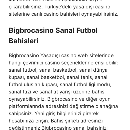
çıkarabilirsiniz. Türkiye’deki yasa dışı casino
sitelerine canlı casino bahisleri oynayabilirsiniz.
Bigbrocasino Sanal Futbol
Bahisleri
Bigbrocasino Yasadışı casino web sitelerinde
hangi çevrimiçi casino seçeneklerine erişilebilir:
sanal futbol, ​​sanal basketbol, ​​sanal dünya
kupası, sanal basketbol, ​​sanal tenis, sanal
futbol ulusları kupası, sanal futbol ligi modu,
sanal tazı ve sanal at yarışı üzerine bahis
oynayabilirsiniz. Bigbrocasino ve diğer oyun
platformlarında adresinizi değiştirme olanağına
sahipsiniz. Yeni giriş bilgilerinizi girerek
hesabınıza erişin. Bahis şirketi adresinizi
değiştirmeniz Bigbrocasino sanal bahsinizi