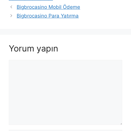
Bigbrocasino Mobil Ödeme
Bigbrocasino Para Yatırma
Yorum yapın
Yorum