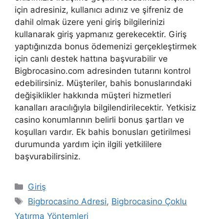
için adresiniz, kullanıcı adınız ve şifreniz de
dahil olmak üzere yeni giriş bilgilerinizi
kullanarak giriş yapmanız gerekecektir. Giriş
yaptığınızda bonus ödemenizi gerçekleştirmek
için canlı destek hattına başvurabilir ve
Bigbrocasino.com adresinden tutarını kontrol
edebilirsiniz. Müşteriler, bahis bonuslarındaki
değişiklikler hakkında müşteri hizmetleri
kanalları aracılığıyla bilgilendirilecektir. Yetkisiz
casino konumlarının belirli bonus şartları ve
koşulları vardır. Ek bahis bonusları getirilmesi
durumunda yardım için ilgili yetkililere
başvurabilirsiniz.
Kategoriler
Giriş
Etiketler
Bigbrocasino Adresi
,
Bigbrocasino Çoklu
Yatırma Yöntemleri