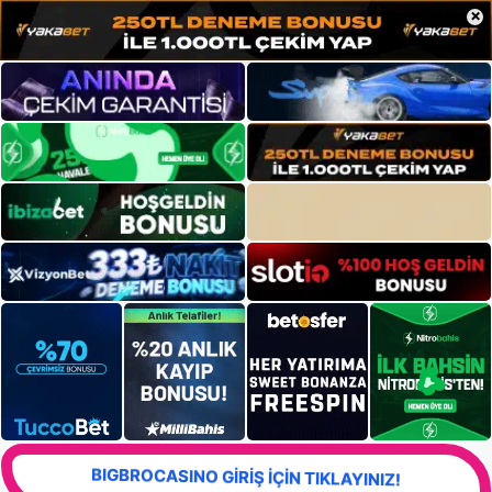
×
BIGBROCASINO GİRİŞ İÇİN TIKLAYINIZ!