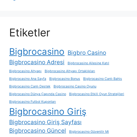
Etiketler
Bigbrocasino
Bigbro Casino
Bigbrocasino Adresi
Bigbrocasino Ailesine Katıl
Bigbrocasino Altyapı
Bigbrocasino Altyapı Ortaklıkları
Bigbrocasino Ana Sayfa
Bigbrocasino Bonus
Bigbrocasino Canlı Bahis
Bigbrocasino Canlı Destek
Bigbrocasino Casino Oyunu
Bigbrocasino Dünya Çapında Casino
Bigbrocasino Etkili Oyun Stratejileri
Bigbrocasino Futbol Kuponları
Bigbrocasino Giriş
Bigbrocasino Giriş Sayfası
Bigbrocasino Güncel
Bigbrocasino Güvenilir Mi