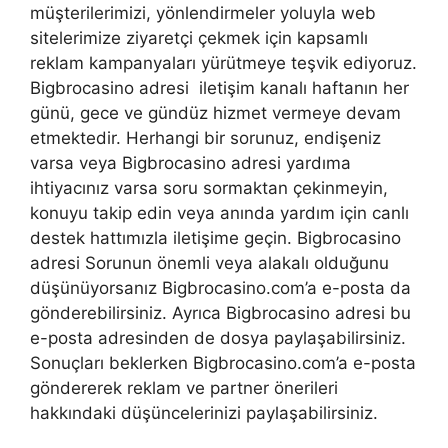
müşterilerimizi, yönlendirmeler yoluyla web
sitelerimize ziyaretçi çekmek için kapsamlı
reklam kampanyaları yürütmeye teşvik ediyoruz.
Bigbrocasino adresi iletişim kanalı haftanın her
günü, gece ve gündüz hizmet vermeye devam
etmektedir. Herhangi bir sorunuz, endişeniz
varsa veya Bigbrocasino adresi yardıma
ihtiyacınız varsa soru sormaktan çekinmeyin,
konuyu takip edin veya anında yardım için canlı
destek hattımızla iletişime geçin. Bigbrocasino
adresi Sorunun önemli veya alakalı olduğunu
düşünüyorsanız Bigbrocasino.com’a e-posta da
gönderebilirsiniz. Ayrıca Bigbrocasino adresi bu
e-posta adresinden de dosya paylaşabilirsiniz.
Sonuçları beklerken Bigbrocasino.com’a e-posta
göndererek reklam ve partner önerileri
hakkındaki düşüncelerinizi paylaşabilirsiniz.