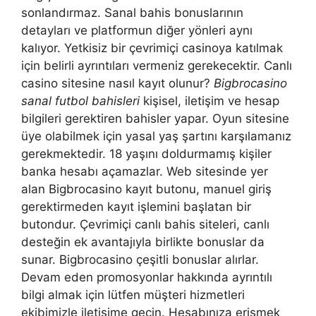
sonlandırmaz. Sanal bahis bonuslarının
detayları ve platformun diğer yönleri aynı
kalıyor. Yetkisiz bir çevrimiçi casinoya katılmak
için belirli ayrıntıları vermeniz gerekecektir. Canlı
casino sitesine nasıl kayıt olunur?
Bigbrocasino
sanal futbol bahisleri
kişisel, iletişim ve hesap
bilgileri gerektiren bahisler yapar. Oyun sitesine
üye olabilmek için yasal yaş şartını karşılamanız
gerekmektedir. 18 yaşını doldurmamış kişiler
banka hesabı açamazlar. Web sitesinde yer
alan Bigbrocasino kayıt butonu, manuel giriş
gerektirmeden kayıt işlemini başlatan bir
butondur. Çevrimiçi canlı bahis siteleri, canlı
desteğin ek avantajıyla birlikte bonuslar da
sunar. Bigbrocasino çeşitli bonuslar alırlar.
Devam eden promosyonlar hakkında ayrıntılı
bilgi almak için lütfen müşteri hizmetleri
ekibimizle iletişime geçin. Hesabınıza erişmek