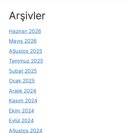
Arşivler
Haziran 2026
Mayıs 2026
Ağustos 2025
Temmuz 2025
Şubat 2025
Ocak 2025
Aralık 2024
Kasım 2024
Ekim 2024
Eylül 2024
Ağustos 2024