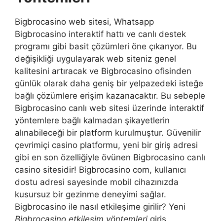
Bigbrocasino web sitesi, Whatsapp
Bigbrocasino interaktif hattı ve canlı destek
programı gibi basit çözümleri öne çıkarıyor. Bu
değişikliği uygulayarak web siteniz genel
kalitesini artıracak ve Bigbrocasino ofisinden
günlük olarak daha geniş bir yelpazedeki isteğe
bağlı çözümlere erişim kazanacaktır. Bu sebeple
Bigbrocasino canlı web sitesi üzerinde interaktif
yöntemlere bağlı kalmadan şikayetlerin
alınabileceği bir platform kurulmuştur. Güvenilir
çevrimiçi casino platformu, yeni bir giriş adresi
gibi en son özelliğiyle övünen Bigbrocasino canlı
casino sitesidir! Bigbrocasino com, kullanıcı
dostu adresi sayesinde mobil cihazınızda
kusursuz bir gezinme deneyimi sağlar.
Bigbrocasino ile nasıl etkileşime girilir? Yeni
Bigbrocasino etkileşim yöntemleri
giriş