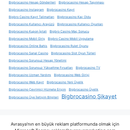
Bigbrocasino Hesap Gönderileri
Bigbrocasino Hesap Taşınması
Bigbrocasino Instagram
Bigbrocasino Kayıt
Bigbro Casino Kayıt Talimatları
Bigbrocasino Kaç Oldu
Bigbrocasino Kullanıcı Arayüzü
Bigbrocasino Kullanıcı Oyunları
Bigbrocasino Kupon İptali
Bigbro Casino Maç Sonucu
Bigbrocasino Mobil Giriş
Bigbro Casino Mobil Uygulama
Bigbrocasino Online Bahis
Bigbrocasino Rulet Oyunu
Bigbrocasino Sanal Casino
Bigbrocasino Slot Oyun Türleri
Bigbrocasino Sorunsuz Hesap Yönetimi
Bigbrocasino Sorunsuz Yükseltme Fırsatları
Bigbrocasino TV
Bigbrocasino Uzman Yardımı
Bigbrocasino Web Girişi
Bigbrocasino Web Kayıt
Bigbrocasino Yeni Üyelik
Bigbrocasino Çevrimiçi Hizmete Erişim
Bigbrocasino Üyelik
Bigbrocasino Şikayet
Bigbrocasino Üye İletişim Bilgileri
Avrasya'nın en büyük reklam platformunda olmak için