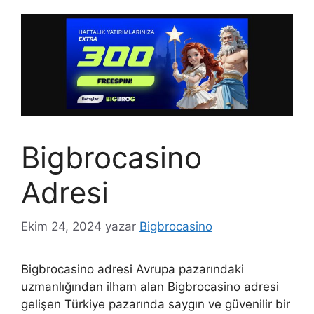
Bigbrocasino
Adresi
Ekim 24, 2024
yazar
Bigbrocasino
Bigbrocasino adresi Avrupa pazarındaki
uzmanlığından ilham alan Bigbrocasino adresi
gelişen Türkiye pazarında saygın ve güvenilir bir