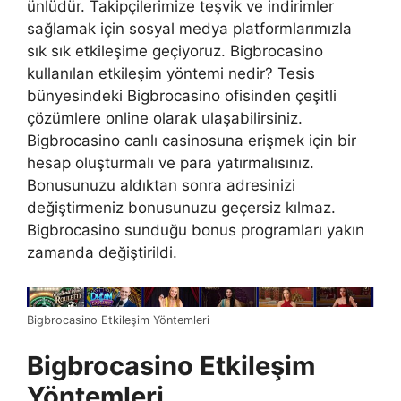
ünlüdür. Takipçilerimize teşvik ve indirimler
sağlamak için sosyal medya platformlarımızla
sık sık etkileşime geçiyoruz. Bigbrocasino
kullanılan etkileşim yöntemi nedir? Tesis
bünyesindeki Bigbrocasino ofisinden çeşitli
çözümlere online olarak ulaşabilirsiniz.
Bigbrocasino canlı casinosuna erişmek için bir
hesap oluşturmalı ve para yatırmalısınız.
Bonusunuzu aldıktan sonra adresinizi
değiştirmeniz bonusunuzu geçersiz kılmaz.
Bigbrocasino sunduğu bonus programları yakın
zamanda değiştirildi.
Bigbrocasino Etkileşim Yöntemleri
Bigbrocasino Etkileşim
Yöntemleri