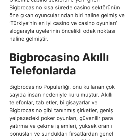
Bigbrocasino kısa sürede casino sektörünün
öne çıkan oyuncularından biri haline gelmiş ve
‘Türkiye’nin en iyi casino ve casino oyunları’
sloganıyla üyelerinin öncelikli odak noktası
haline gelmiştir.
Bigbrocasino Akıllı
Telefonlarda
Bigbrocasino Popülerliği, onu kullanan çok
sayıda insan nedeniyle kurulmuştur. Akıllı
telefonlar, tabletler, bilgisayarlar ve
Bigbrocasino gibi tanınmış şirketler, geniş
yelpazedeki poker oyunları, güvenilir para
yatırma ve çekme işlemleri, yüksek oranlı
bonusları ve sundukları fırsatlardan genel