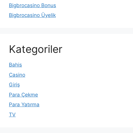
Bigbrocasino Bonus
Bigbrocasino Üyelik
Kategoriler
Bahis
Casino
Giriş
Para Çekme
Para Yatırma
TV