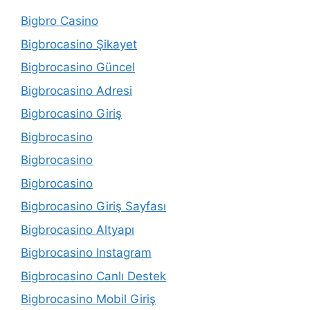
Bigbro Casino
Bigbrocasino Şikayet
Bigbrocasino Güncel
Bigbrocasino Adresi
Bigbrocasino Giriş
Bigbrocasino
Bigbrocasino
Bigbrocasino
Bigbrocasino Giriş Sayfası
Bigbrocasino Altyapı
Bigbrocasino Instagram
Bigbrocasino Canlı Destek
Bigbrocasino Mobil Giriş