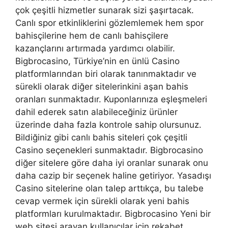
çok çeşitli hizmetler sunarak sizi şaşırtacak.
Canlı spor etkinliklerini gözlemlemek hem spor
bahisçilerine hem de canlı bahisçilere
kazançlarını artırmada yardımcı olabilir.
Bigbrocasino, Türkiye’nin en ünlü Casino
platformlarından biri olarak tanınmaktadır ve
sürekli olarak diğer sitelerinkini aşan bahis
oranları sunmaktadır. Kuponlarınıza eşleşmeleri
dahil ederek satın alabileceğiniz ürünler
üzerinde daha fazla kontrole sahip olursunuz.
Bildiğiniz gibi canlı bahis siteleri çok çeşitli
Casino seçenekleri sunmaktadır. Bigbrocasino
diğer sitelere göre daha iyi oranlar sunarak onu
daha cazip bir seçenek haline getiriyor. Yasadışı
Casino sitelerine olan talep arttıkça, bu talebe
cevap vermek için sürekli olarak yeni bahis
platformları kurulmaktadır. Bigbrocasino Yeni bir
web sitesi arayan kullanıcılar için rekabet