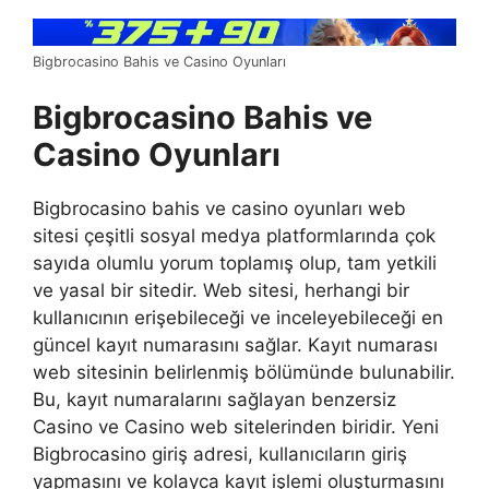
Bigbrocasino Bahis ve Casino Oyunları
Bigbrocasino Bahis ve
Casino Oyunları
Bigbrocasino bahis ve casino oyunları web
sitesi çeşitli sosyal medya platformlarında çok
sayıda olumlu yorum toplamış olup, tam yetkili
ve yasal bir sitedir. Web sitesi, herhangi bir
kullanıcının erişebileceği ve inceleyebileceği en
güncel kayıt numarasını sağlar. Kayıt numarası
web sitesinin belirlenmiş bölümünde bulunabilir.
Bu, kayıt numaralarını sağlayan benzersiz
Casino ve Casino web sitelerinden biridir. Yeni
Bigbrocasino giriş adresi, kullanıcıların giriş
yapmasını ve kolayca kayıt işlemi oluşturmasını