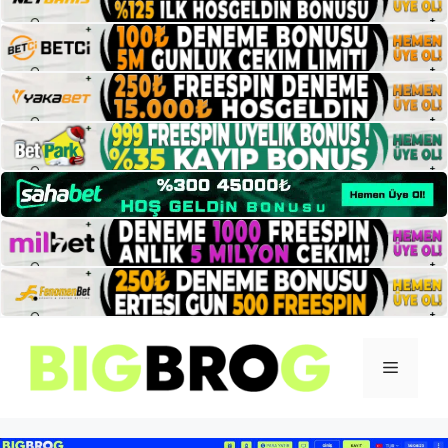
İçeriğe
atla
Menü