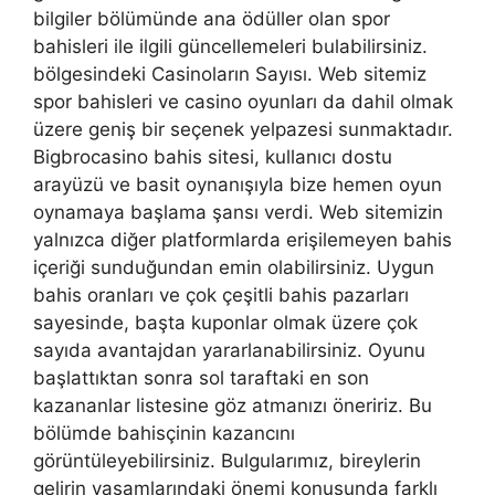
bilgiler bölümünde ana ödüller olan spor
bahisleri ile ilgili güncellemeleri bulabilirsiniz.
bölgesindeki Casinoların Sayısı. Web sitemiz
spor bahisleri ve casino oyunları da dahil olmak
üzere geniş bir seçenek yelpazesi sunmaktadır.
Bigbrocasino bahis sitesi, kullanıcı dostu
arayüzü ve basit oynanışıyla bize hemen oyun
oynamaya başlama şansı verdi. Web sitemizin
yalnızca diğer platformlarda erişilemeyen bahis
içeriği sunduğundan emin olabilirsiniz. Uygun
bahis oranları ve çok çeşitli bahis pazarları
sayesinde, başta kuponlar olmak üzere çok
sayıda avantajdan yararlanabilirsiniz. Oyunu
başlattıktan sonra sol taraftaki en son
kazananlar listesine göz atmanızı öneririz. Bu
bölümde bahisçinin kazancını
görüntüleyebilirsiniz. Bulgularımız, bireylerin
gelirin yaşamlarındaki önemi konusunda farklı