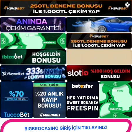
×
BIGBROCASINO GİRİŞ İÇİN TIKLAYINIZ!