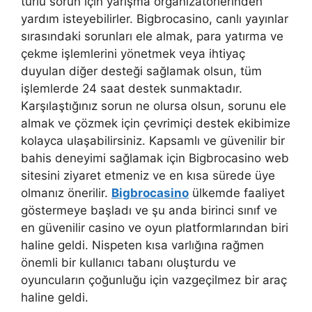
türlü sorun için yarışma organizatörlerinden
yardım isteyebilirler. Bigbrocasino, canlı yayınlar
sırasındaki sorunları ele almak, para yatırma ve
çekme işlemlerini yönetmek veya ihtiyaç
duyulan diğer desteği sağlamak olsun, tüm
işlemlerde 24 saat destek sunmaktadır.
Karşılaştığınız sorun ne olursa olsun, sorunu ele
almak ve çözmek için çevrimiçi destek ekibimize
kolayca ulaşabilirsiniz. Kapsamlı ve güvenilir bir
bahis deneyimi sağlamak için Bigbrocasino web
sitesini ziyaret etmeniz ve en kısa sürede üye
olmanız önerilir.
Bigbrocasino
ülkemde faaliyet
göstermeye başladı ve şu anda birinci sınıf ve
en güvenilir casino ve oyun platformlarından biri
haline geldi. Nispeten kısa varlığına rağmen
önemli bir kullanıcı tabanı oluşturdu ve
oyuncuların çoğunluğu için vazgeçilmez bir araç
haline geldi.