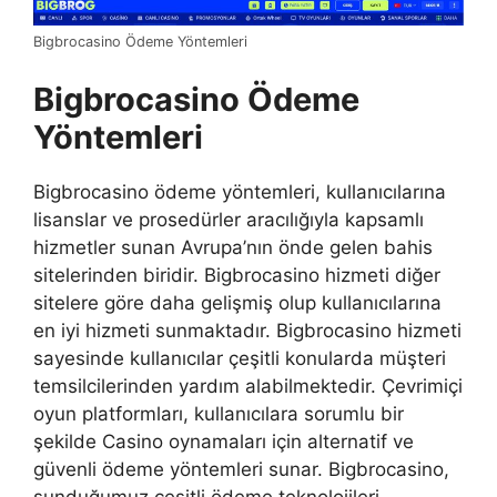
Bigbrocasino Ödeme Yöntemleri
Bigbrocasino Ödeme
Yöntemleri
Bigbrocasino ödeme yöntemleri, kullanıcılarına
lisanslar ve prosedürler aracılığıyla kapsamlı
hizmetler sunan Avrupa’nın önde gelen bahis
sitelerinden biridir. Bigbrocasino hizmeti diğer
sitelere göre daha gelişmiş olup kullanıcılarına
en iyi hizmeti sunmaktadır. Bigbrocasino hizmeti
sayesinde kullanıcılar çeşitli konularda müşteri
temsilcilerinden yardım alabilmektedir. Çevrimiçi
oyun platformları, kullanıcılara sorumlu bir
şekilde Casino oynamaları için alternatif ve
güvenli ödeme yöntemleri sunar. Bigbrocasino,
sunduğumuz çeşitli ödeme teknolojileri