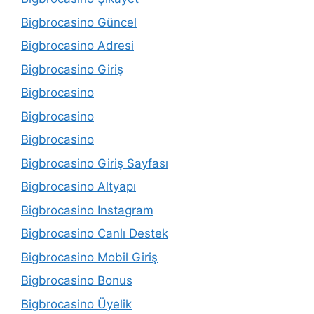
Bigbrocasino Güncel
Bigbrocasino Adresi
Bigbrocasino Giriş
Bigbrocasino
Bigbrocasino
Bigbrocasino
Bigbrocasino Giriş Sayfası
Bigbrocasino Altyapı
Bigbrocasino Instagram
Bigbrocasino Canlı Destek
Bigbrocasino Mobil Giriş
Bigbrocasino Bonus
Bigbrocasino Üyelik