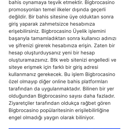
bahis oynamaya teşvik etmektir. Bigbrocasino
promosyonları temel ilkeler dışında geçerli
değildir. Bir bahis sitesine üye olduktan sonra
giriş yaparak zahmetsizce hesabınıza
erişebilirsiniz. Bigbrocasino Üyelik işlemini
başarıyla tamamladıktan sonra kullanıcı adınızı
ve şifrenizi girerek hesabınıza erişin. Zaten bir
hesap oluşturduysanız yeni bir hesap
oluşturamazsınız. Btk web sitenizi engelledi ve
siteye erişmek için farklı bir giriş adresi
kullanmanız gerekecek. Bu işlem Bigbrocasino
özel olmayıp diğer online bahis platformları
tarafından da uygulanmaktadır. Bilinen bir yer
olduğundan Bigbrocasino sayısı daha fazladır.
Ziyaretçiler tarafından oldukça rağbet gören
Bigbrocasino popülaritesinin erişilebilirliğine
engel olmadığı yaygın olarak biliniyor.